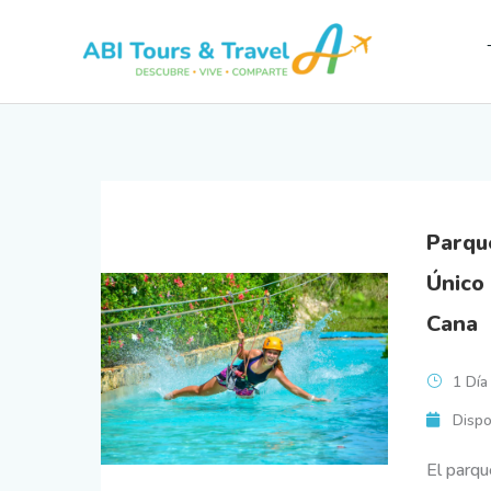
Ir
al
contenido
Parqu
Único
Cana
1 Día
Dispo
El parqu