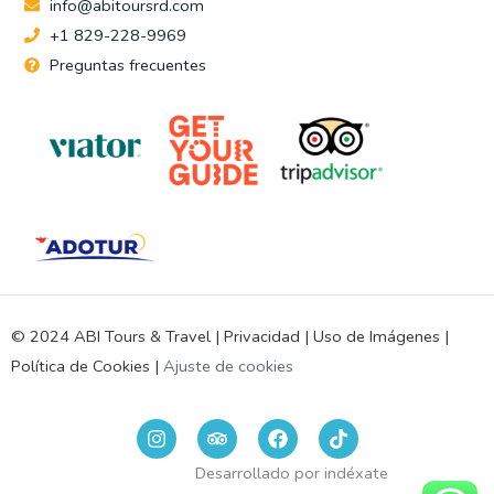
info@abitoursrd.com
+1 829-228-9969
Preguntas frecuentes
© 2024 ABI Tours & Travel |
Privacidad
|
Uso de Imágenes
|
Política de Cookies
|
Ajuste de cookies
I
T
F
n
r
a
s
i
c
Desarrollado por
indéxate
t
p
e