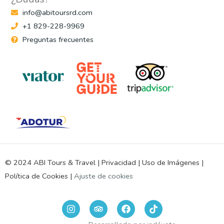
info@abitoursrd.com
+1 829-228-9969
Preguntas frecuentes
© 2024 ABI Tours & Travel |
Privacidad
|
Uso de Imágenes
|
Política de Cookies
|
Ajuste de cookies
I
T
F
n
r
a
s
i
c