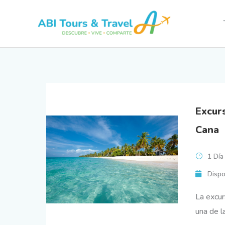
Ir
al
contenido
Excur
Cana
1 Día
Dispo
La excur
una de l