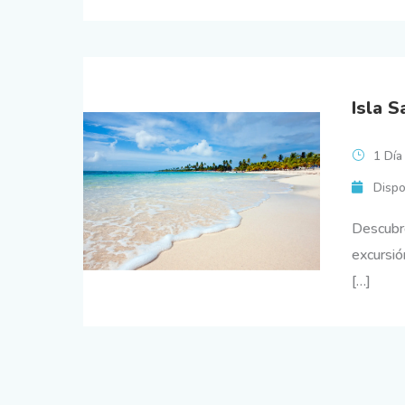
Isla 
1 Día
Dispo
Descubr
excursi
[…]