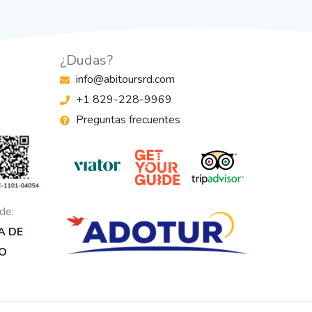
¿Dudas?
info@abitoursrd.com
+1 829-228-9969
Preguntas frecuentes
de:
A DE
O