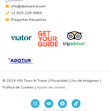
info@abitoursrd.com
+1 829-228-9969
Preguntas frecuentes
© 2024 ABI Tours & Travel |
Privacidad
|
Uso de Imágenes
|
Política de Cookies
|
Ajuste de cookies
I
T
F
n
r
a
s
i
c