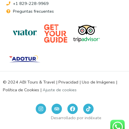
+1 829-228-9969
Preguntas frecuentes
© 2024 ABI Tours & Travel |
Privacidad
|
Uso de Imágenes
|
Política de Cookies
|
Ajuste de cookies
I
T
F
n
r
a
s
i
c
Desarrollado por
indéxate
t
p
e
a
a
b