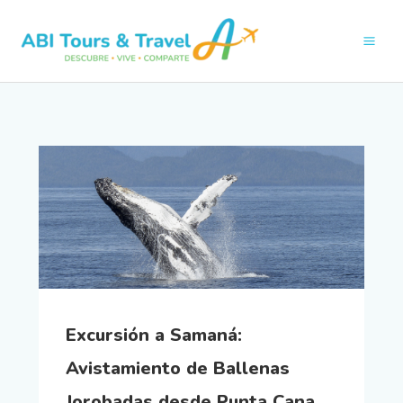
Ir
al
contenido
Excursión a Samaná:
Avistamiento de Ballenas
Jorobadas desde Punta Cana