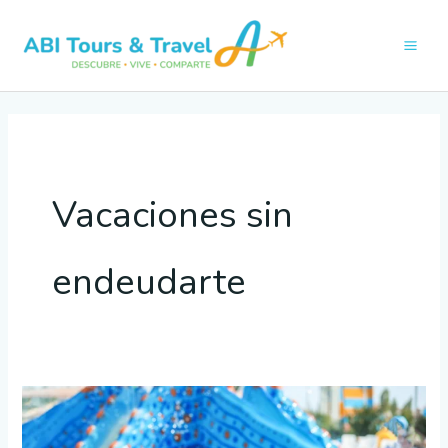
Ir
al
contenido
Vacaciones sin
endeudarte
Hoteles
y