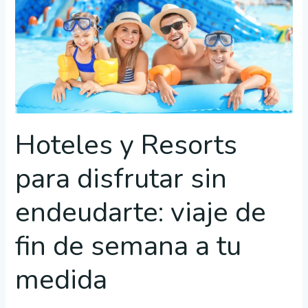
Resorts
para
disfrutar
sin
endeudarte:
viaje
de
fin
Hoteles y Resorts
de
para disfrutar sin
semana
a
endeudarte: viaje de
tu
medida
fin de semana a tu
medida