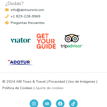
¿Dudas?
info@abitoursrd.com
+1 829-228-9969
Preguntas frecuentes
© 2024 ABI Tours & Travel |
Privacidad
|
Uso de Imágenes
|
Política de Cookies
|
Ajuste de cookies
I
T
F
n
r
a