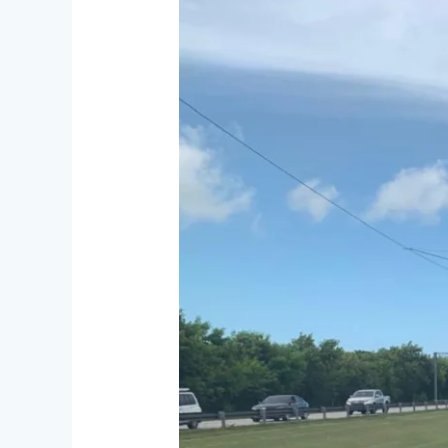
Multas
de
Tránsito
en
República
Dominicana:
Lo
Que
Debes
Saber