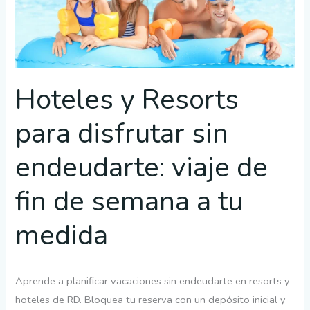
sin
endeudarte:
viaje
de
fin
Hoteles y Resorts
de
para disfrutar sin
semana
a
endeudarte: viaje de
tu
medida
fin de semana a tu
medida
Aprende a planificar vacaciones sin endeudarte en resorts y
hoteles de RD. Bloquea tu reserva con un depósito inicial y