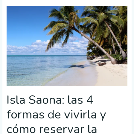
Isla
Saona:
las
4
formas
de
vivirla
y
cómo
reservar
la
Isla Saona: las 4
correcta
para
formas de vivirla y
tu
cliente
cómo reservar la