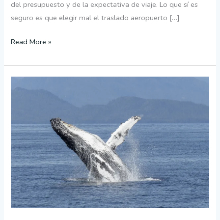
del presupuesto y de la expectativa de viaje. Lo que sí es
seguro es que elegir mal el traslado aeropuerto […]
Read More »
Tour
ballenas
Samana:
temporada
y
garantías